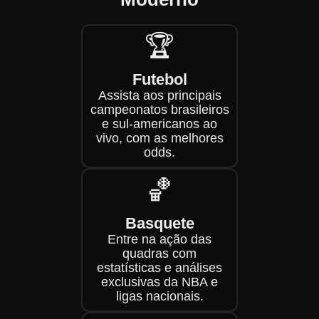
🏆
Futebol
Assista aos principais
campeonatos brasileiros
e sul-americanos ao
vivo, com as melhores
odds.
🏀
Basquete
Entre na ação das
quadras com
estatísticas e análises
exclusivas da NBA e
ligas nacionais.