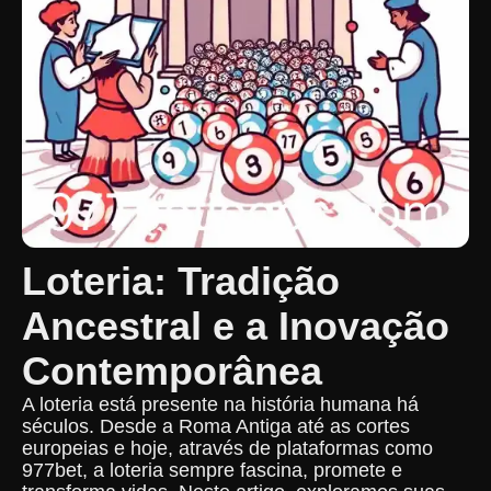
Loteria: Tradição
Ancestral e a Inovação
Contemporânea
A loteria está presente na história humana há
séculos. Desde a Roma Antiga até as cortes
europeias e hoje, através de plataformas como
977bet, a loteria sempre fascina, promete e