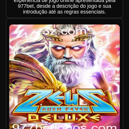
experiência de jogo online apresentada pela
977bet, desde a descrição do jogo e sua
introdução até as regras essenciais.