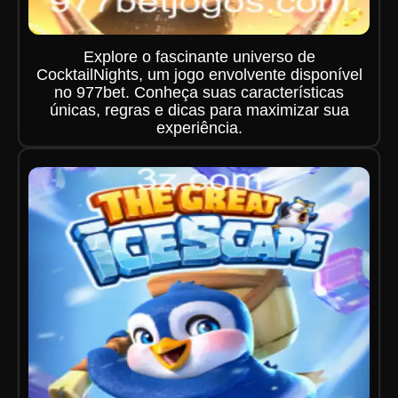
Explore o fascinante universo de
CocktailNights, um jogo envolvente disponível
no 977bet. Conheça suas características
únicas, regras e dicas para maximizar sua
experiência.