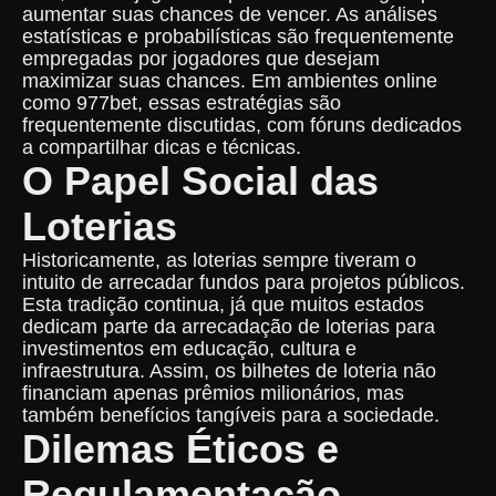
aumentar suas chances de vencer. As análises
estatísticas e probabilísticas são frequentemente
empregadas por jogadores que desejam
maximizar suas chances. Em ambientes online
como 977bet, essas estratégias são
frequentemente discutidas, com fóruns dedicados
a compartilhar dicas e técnicas.
O Papel Social das
Loterias
Historicamente, as loterias sempre tiveram o
intuito de arrecadar fundos para projetos públicos.
Esta tradição continua, já que muitos estados
dedicam parte da arrecadação de loterias para
investimentos em educação, cultura e
infraestrutura. Assim, os bilhetes de loteria não
financiam apenas prêmios milionários, mas
também benefícios tangíveis para a sociedade.
Dilemas Éticos e
Regulamentação