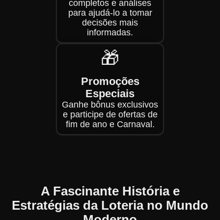
completos e análises
para ajudá-lo a tomar
decisões mais
informadas.
🎁
Promoções
Especiais
Ganhe bônus exclusivos
e participe de ofertas de
fim de ano e Carnaval.
A Fascinante História e
Estratégias da Loteria no Mundo
Moderno