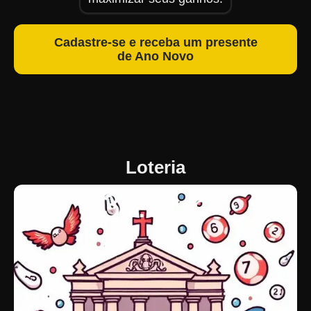
Cadastre-se e receba um presente
de Ano Novo
Loteria