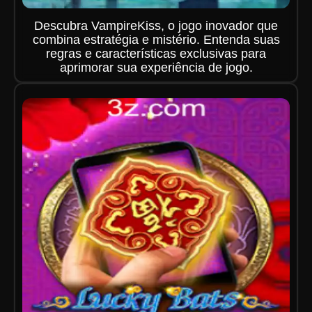
Descubra VampireKiss, o jogo inovador que
combina estratégia e mistério. Entenda suas
regras e características exclusivas para
aprimorar sua experiência de jogo.