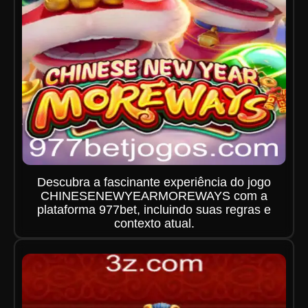
Descubra a fascinante experiência do jogo
CHINESENEWYEARMOREWAYS com a
plataforma 977bet, incluindo suas regras e
contexto atual.