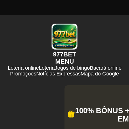
977BET
MENU
Loteria online
Loteria
Jogos de bingo
Bacará online
Promoções
Notícias Expressas
Mapa do Google
100% BÔNUS + 
EM