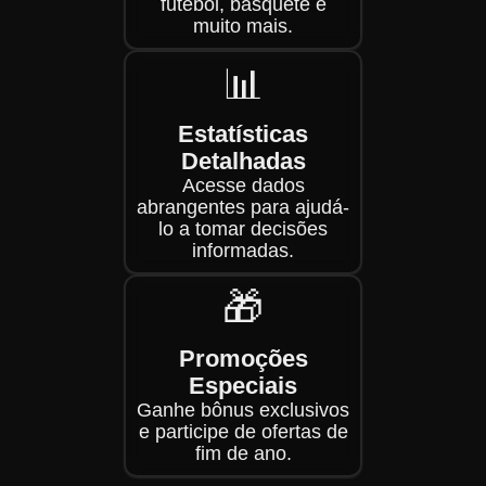
futebol, basquete e
muito mais.
📊
Estatísticas
Detalhadas
Acesse dados
abrangentes para ajudá-
lo a tomar decisões
informadas.
🎁
Promoções
Especiais
Ganhe bônus exclusivos
e participe de ofertas de
fim de ano.