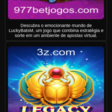
Descubra o emocionante mundo de
LuckyBatsM, um jogo que combina estratégia e
sorte em um ambiente de apostas virtual.