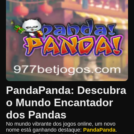
PandaPanda: Descubra
o Mundo Encantador
dos Pandas
No mundo vibrante dos jogos online, um novo
nome está ganhando destaque:
PandaPanda
.