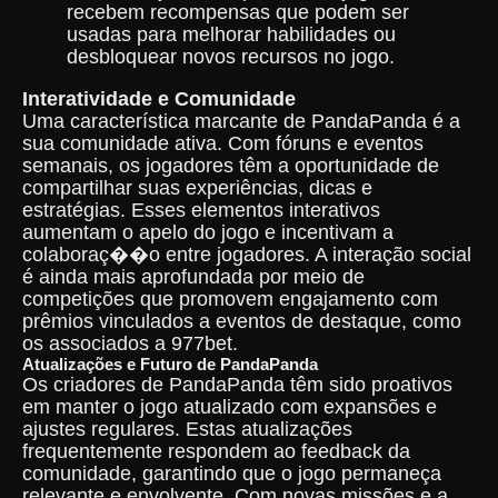
recebem recompensas que podem ser
usadas para melhorar habilidades ou
desbloquear novos recursos no jogo.
Interatividade e Comunidade
Uma característica marcante de PandaPanda é a
sua comunidade ativa. Com fóruns e eventos
semanais, os jogadores têm a oportunidade de
compartilhar suas experiências, dicas e
estratégias. Esses elementos interativos
aumentam o apelo do jogo e incentivam a
colaboraç��o entre jogadores. A interação social
é ainda mais aprofundada por meio de
competições que promovem engajamento com
prêmios vinculados a eventos de destaque, como
os associados a 977bet.
Atualizações e Futuro de PandaPanda
Os criadores de PandaPanda têm sido proativos
em manter o jogo atualizado com expansões e
ajustes regulares. Estas atualizações
frequentemente respondem ao feedback da
comunidade, garantindo que o jogo permaneça
relevante e envolvente. Com novas missões e a