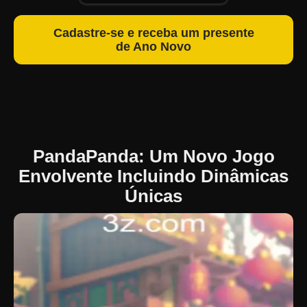
Cadastre-se e receba um presente
de Ano Novo
PandaPanda: Um Novo Jogo
Envolvente Incluindo Dinâmicas
Únicas