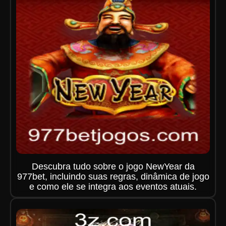
Descubra tudo sobre o jogo NewYear da
977bet, incluindo suas regras, dinâmica de jogo
e como ele se integra aos eventos atuais.