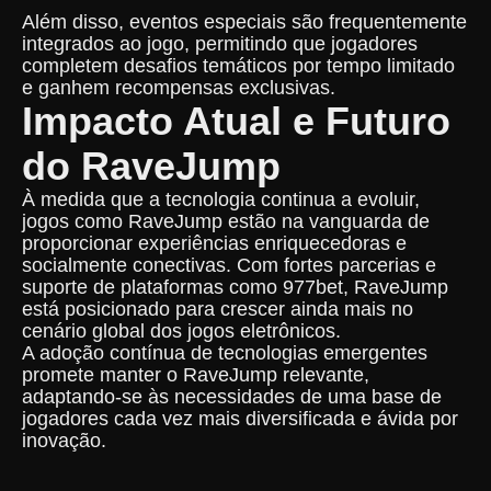
Além disso, eventos especiais são frequentemente
integrados ao jogo, permitindo que jogadores
completem desafios temáticos por tempo limitado
e ganhem recompensas exclusivas.
Impacto Atual e Futuro
do RaveJump
À medida que a tecnologia continua a evoluir,
jogos como RaveJump estão na vanguarda de
proporcionar experiências enriquecedoras e
socialmente conectivas. Com fortes parcerias e
suporte de plataformas como 977bet, RaveJump
está posicionado para crescer ainda mais no
cenário global dos jogos eletrônicos.
A adoção contínua de tecnologias emergentes
promete manter o RaveJump relevante,
adaptando-se às necessidades de uma base de
jogadores cada vez mais diversificada e ávida por
inovação.