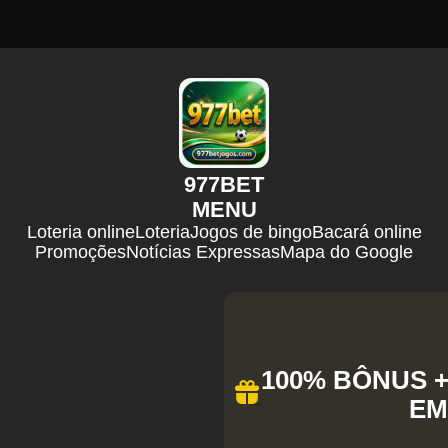
977BET
MENU
Loteria online
Loteria
Jogos de bingo
Bacará online
Promoções
Notícias Expressas
Mapa do Google
100% BÔNUS + 
EM