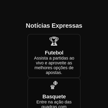
Notícias Expressas
🏆
Futebol
Assista a partidas ao
vivo e aproveite as
melhores opções de
apostas.
🏀
Basquete
Entre na ação das
quadras com