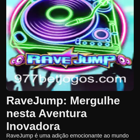
RaveJump: Mergulhe
nesta Aventura
Inovadora
RaveJump é uma adição emocionante ao mundo