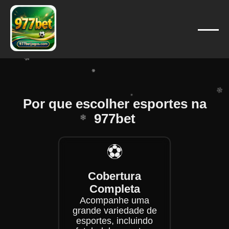
❄
❄
❄
❄
❄
❄
❄
Por que escolher esportes na
❄
❄
977bet
❄
❄
⚽
❄
❄
Cobertura
Completa
Acompanhe uma
grande variedade de
esportes, incluindo