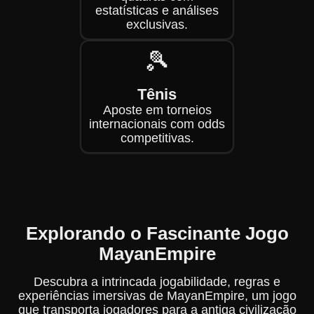
estatísticas e análises
exclusivas.
🎾
Tênis
Aposte em torneios
internacionais com odds
competitivas.
Explorando o Fascinante Jogo
MayanEmpire
Descubra a intrincada jogabilidade, regras e
experiências imersivas de MayanEmpire, um jogo
que transporta jogadores para a antiga civilização