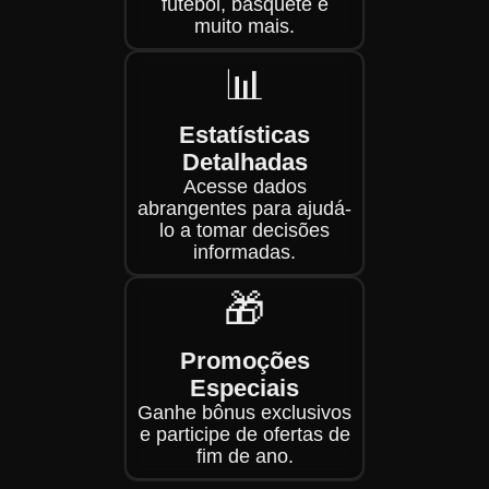
futebol, basquete e
muito mais.
📊
Estatísticas
Detalhadas
Acesse dados
abrangentes para ajudá-
lo a tomar decisões
informadas.
🎁
Promoções
Especiais
Ganhe bônus exclusivos
e participe de ofertas de
fim de ano.