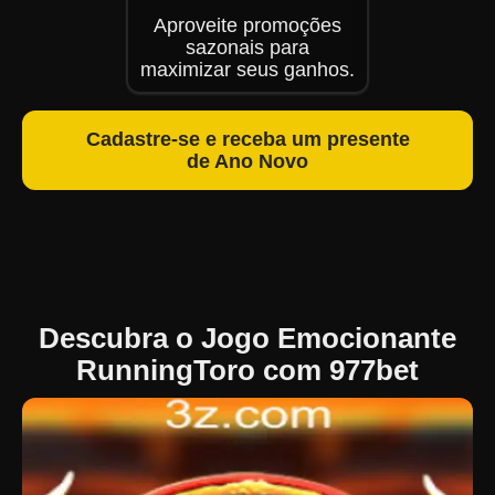
Aproveite promoções
sazonais para
maximizar seus ganhos.
Cadastre-se e receba um presente
de Ano Novo
Descubra o Jogo Emocionante
RunningToro com 977bet