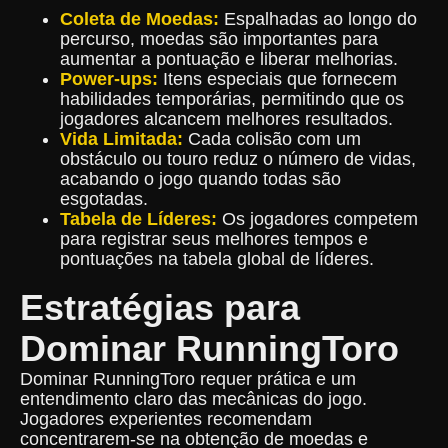
Coleta de Moedas:
Espalhadas ao longo do
percurso, moedas são importantes para
aumentar a pontuação e liberar melhorias.
Power-ups:
Itens especiais que fornecem
habilidades temporárias, permitindo que os
jogadores alcancem melhores resultados.
Vida Limitada:
Cada colisão com um
obstáculo ou touro reduz o número de vidas,
acabando o jogo quando todas são
esgotadas.
Tabela de Líderes:
Os jogadores competem
para registrar seus melhores tempos e
pontuações na tabela global de líderes.
Estratégias para
Dominar RunningToro
Dominar RunningToro requer prática e um
entendimento claro das mecânicas do jogo.
Jogadores experientes recomendam
concentrarem-se na obtenção de moedas e