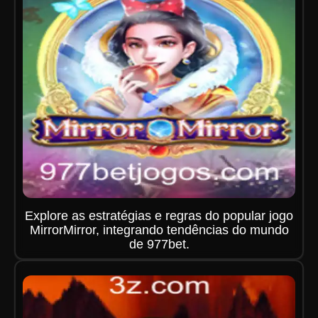
Explore as estratégias e regras do popular jogo
MirrorMirror, integrando tendências do mundo
de 977bet.