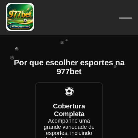
❄
❄
❄
❄
❄
❄
❄
Por que escolher esportes na
❄
❄
❄
977bet
❄
❄
⚽
❄
Cobertura
Completa
Acompanhe uma
grande variedade de
esportes, incluindo