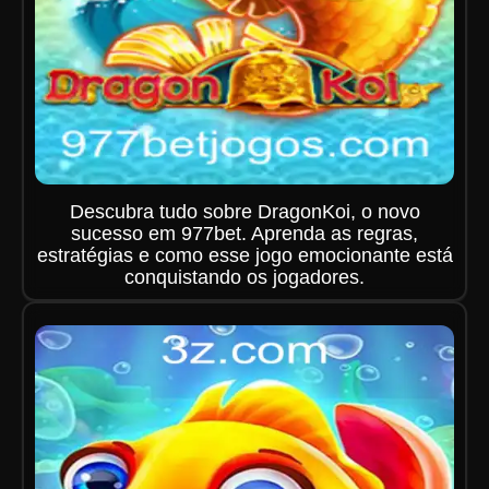
Descubra tudo sobre DragonKoi, o novo
sucesso em 977bet. Aprenda as regras,
estratégias e como esse jogo emocionante está
conquistando os jogadores.