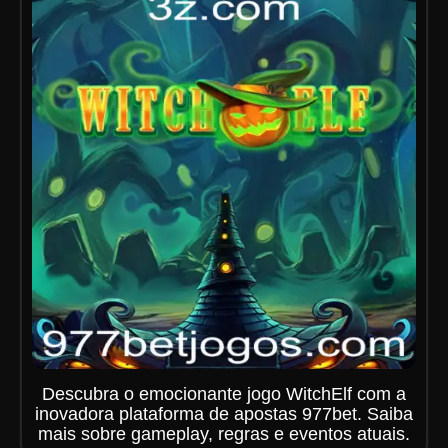
Descubra o emocionante jogo WitchElf com a
inovadora plataforma de apostas 977bet. Saiba
mais sobre gameplay, regras e eventos atuais.