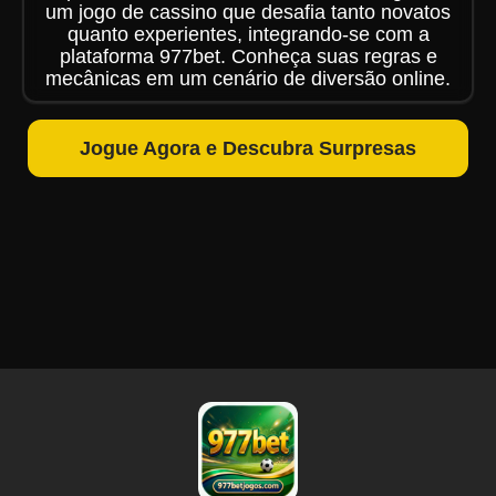
um jogo de cassino que desafia tanto novatos
quanto experientes, integrando-se com a
plataforma 977bet. Conheça suas regras e
mecânicas em um cenário de diversão online.
Jogue Agora e Descubra Surpresas