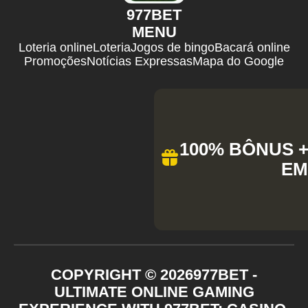
977BET
MENU
Loteria online
Loteria
Jogos de bingo
Bacará online
Promoções
Notícias Expressas
Mapa do Google
100% BÔNUS + 
EM
COPYRIGHT ©
2026
977BET -
ULTIMATE ONLINE GAMING