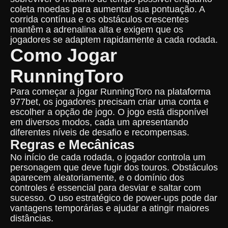
coleta moedas para aumentar sua pontuação. A
corrida contínua e os obstáculos crescentes
mantêm a adrenalina alta e exigem que os
jogadores se adaptem rapidamente a cada rodada.
Como Jogar
RunningToro
Para começar a jogar RunningToro na plataforma
977bet, os jogadores precisam criar uma conta e
escolher a opção de jogo. O jogo está disponível
em diversos modos, cada um apresentando
diferentes níveis de desafio e recompensas.
Regras e Mecânicas
No início de cada rodada, o jogador controla um
personagem que deve fugir dos touros. Obstáculos
aparecem aleatoriamente, e o domínio dos
controles é essencial para desviar e saltar com
sucesso. O uso estratégico de power-ups pode dar
vantagens temporárias e ajudar a atingir maiores
distâncias.