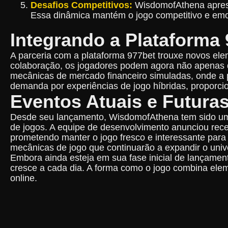
Desafios Competitivos:
WisdomofAthena apresen
Essa dinâmica mantém o jogo competitivo e emo
Integrando a Plataforma
A parceria com a plataforma 977bet trouxe novos el
colaboração, os jogadores podem agora não apenas de
mecânicas de mercado financeiro simuladas, onde a p
demanda por experiências de jogo híbridas, propor
Eventos Atuais e Futura
Desde seu lançamento, WisdomofAthena tem sido um 
de jogos. A equipe de desenvolvimento anunciou rece
prometendo manter o jogo fresco e interessante para
mecânicas de jogo que continuarão a expandir o uni
Embora ainda esteja em sua fase inicial de lançame
cresce a cada dia. A forma como o jogo combina ele
online.