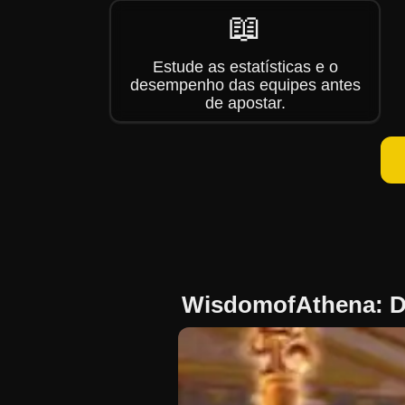
📖
Estude as estatísticas e o
desempenho das equipes antes
de apostar.
WisdomofAthena: De