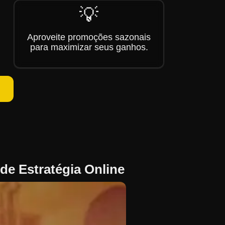
💡
Aproveite promoções sazonais
para maximizar seus ganhos.
e Estratégia Online