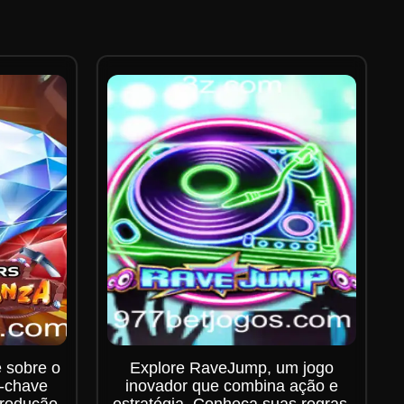
 sobre o
Explore RaveJump, um jogo
a-chave
inovador que combina ação e