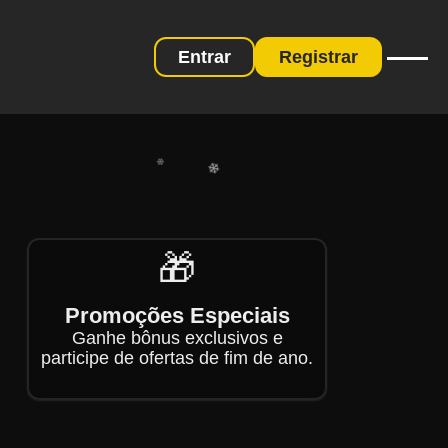
Entrar
Registrar
❄
🎁
❄
❄
Promoções Especiais
Ganhe bônus exclusivos e
participe de ofertas de fim de ano.